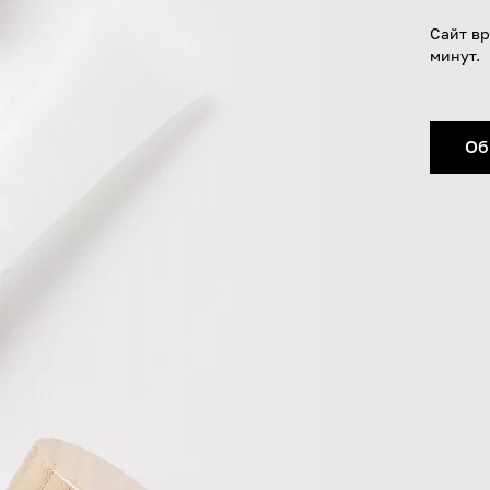
Сайт вр
минут.
Об