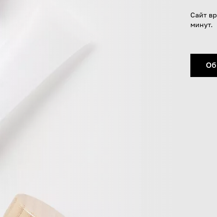
Сайт вр
минут.
Об