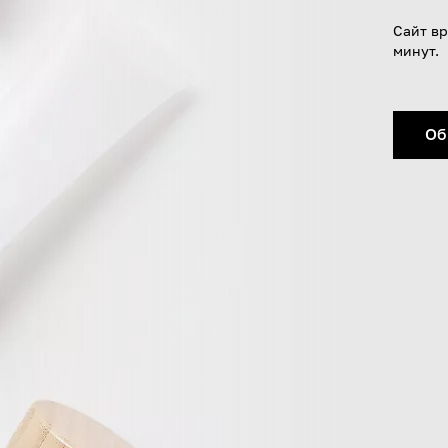
Сайт вр
минут.
Об