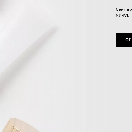
Сайт вр
минут.
Об