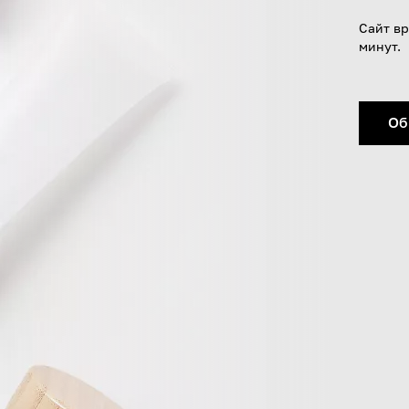
Сайт вр
минут.
Об