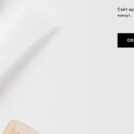
Сайт вр
минут.
Об