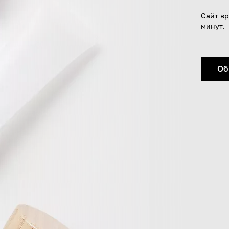
Сайт вр
минут.
Об