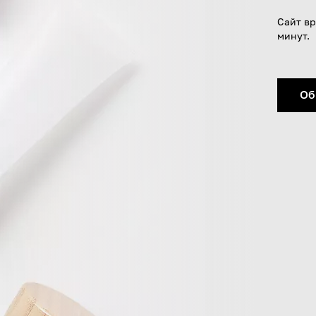
Сайт вр
минут.
Об