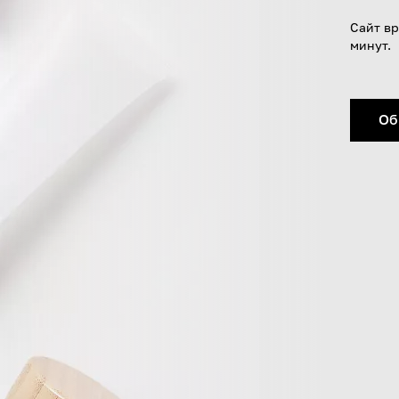
Сайт вр
минут.
Об