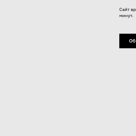
Сайт вр
минут.
Об