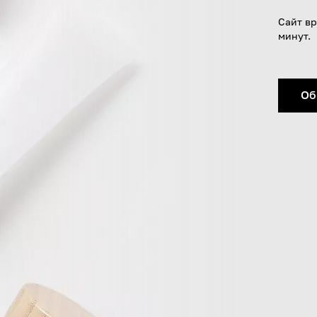
Сайт вр
минут.
Об