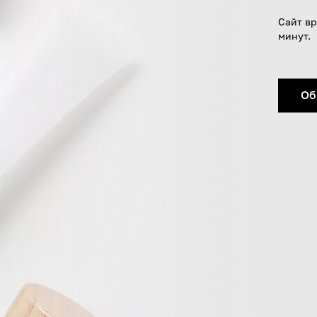
Сайт вр
минут.
Об