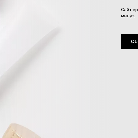
Сайт вр
минут.
Об