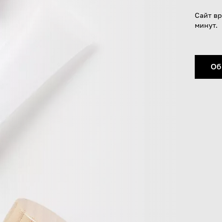
Сайт вр
минут.
Об