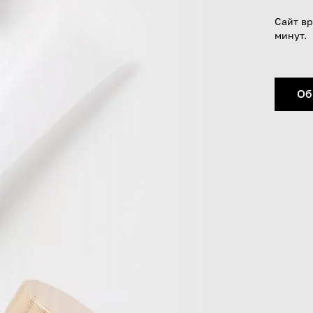
Сайт вр
минут.
Об