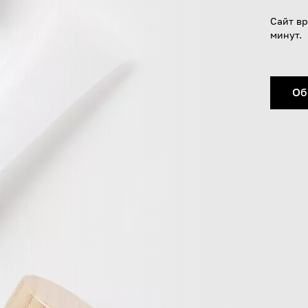
Сайт вр
минут.
Об