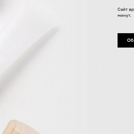
Сайт вр
минут.
Об