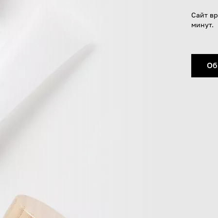
Сайт вр
минут.
Об