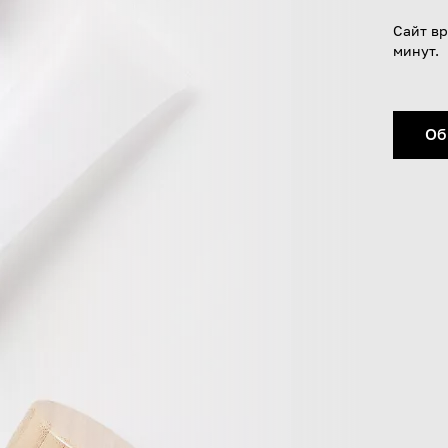
Сайт вр
минут.
Об