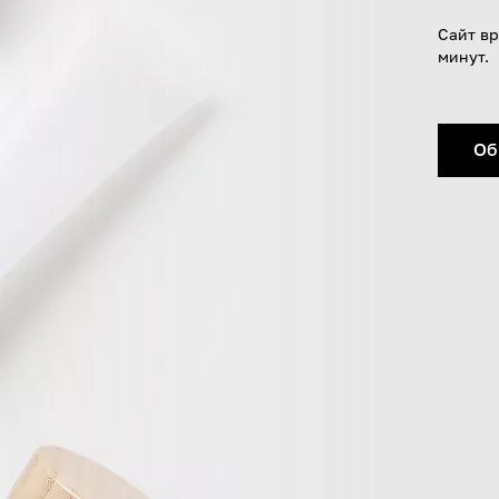
Сайт вр
минут.
Об