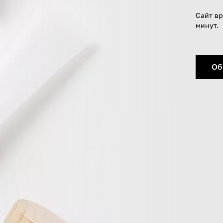
Сайт вр
минут.
Об