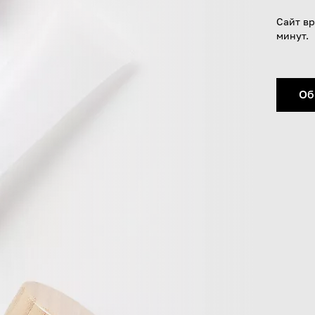
Сайт вр
минут.
Об